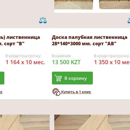
ль) лиственница
Доска палубная лиственница
. сорт "В"
28*140*3000 мм. сорт "АВ"
В кредит/рассрочку:
В наличии
В кредит/рассрочку:
1 164 x 10 мес.
13 500 KZT
1 350 x 10 ме
В корзину
ик
Купить в 1 клик