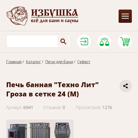
Главная
/
Каталог
/
Печи для бани
/
Гефест
Печь банная "Техно Лит"
Гроза в сетке 24 (М)
Артикул:
6941
Отзывов:
0
Просмотров:
1276