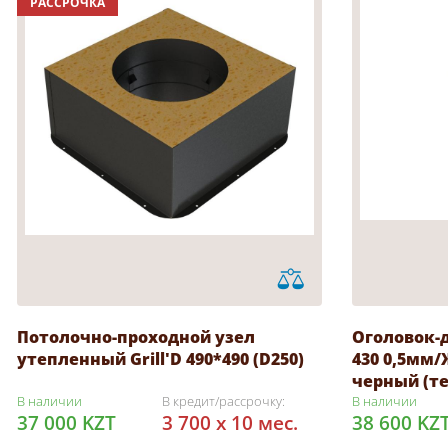
РАССРОЧКА
Потолочно-проходной узел
Оголовок-д
утепленный Grill'D 490*490 (D250)
430 0,5мм/
черный (т
В наличии
В кредит/рассрочку:
В наличии
37 000 KZT
3 700 x 10 мес.
38 600 KZ