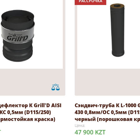
РАССРОЧКА
ефлектор К Grill'D AISI
Сэндвич-труба К L-1000 Gr
ЖС 0,5мм (D115/250)
430 0,8мм/ОС 0,5мм (D11
ермостойкая краска)
черный (порошковая кр
Цена:
T
47 900 KZT