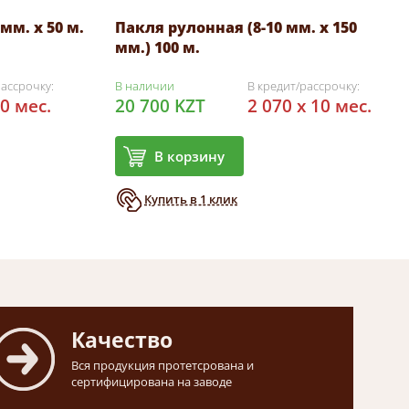
м. х 50 м.
Пакля рулонная (8-10 мм. х 150
мм.) 100 м.
рассрочку:
В наличии
В кредит/рассрочку:
10 мес.
20 700 KZT
2 070 x 10 мес.
В корзину
Купить в 1 клик
Качество
Вся продукция протетсрована и
сертифицирована на заводе