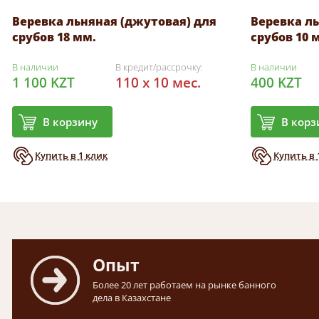
Веревка льняная (джутовая) для
Веревка ль
срубов 18 мм.
срубов 10 
В наличии
В кредит/рассрочку:
В наличии
1 100 KZT
110 x 10 мес.
400 KZT
В корзину
В корз
Купить в 1 клик
Купить в 
Опыт
Более 20 лет работаем на рынке банного
дела в Казахстане