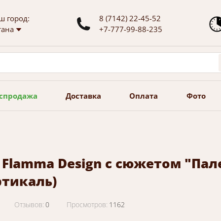
ш город:
8 (7142) 22-45-52
тана
+7-777-99-88-235
спродажа
Доставка
Оплата
Фото
Flamma Design с сюжетом "Пале
ртикаль)
Отзывов:
0
Просмотров:
1162