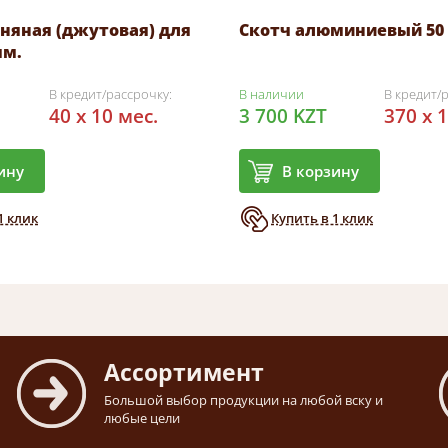
няная (джутовая) для
Скотч алюминиевый 50 м
мм.
В кредит/рассрочку:
В наличии
В кредит/
40 x 10 мес.
3 700 KZT
370 x 
ину
В корзину
1 клик
Купить в 1 клик
Ассортимент
Большой выбор продукции на любой вску и
любые цели