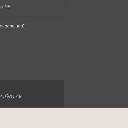
а, 95
з перерывов)
4, бутик 8