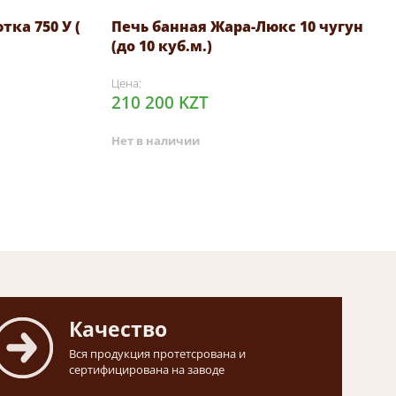
ка 750 У (
Печь банная Жара-Люкс 10 чугун
(до 10 куб.м.)
Цена:
210 200 KZT
Нет в наличии
Качество
Вся продукция протетсрована и
сертифицирована на заводе