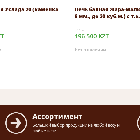
я Услада 20 (каменка
Печь банная Жара-Малют
8 мм., до 20 куб.м.) с т.э.
Цена:
ZT
196 500 KZT
и
Нет в наличии
Ассортимент
Большой выбор продукции на любой вску и
любые цели