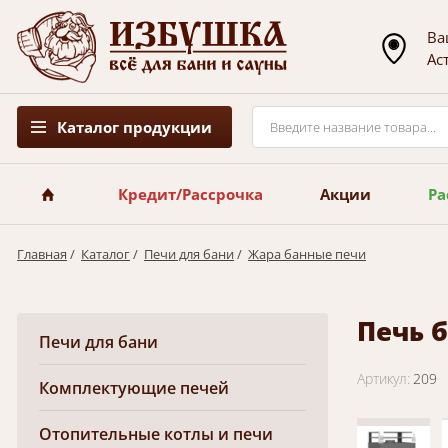
Ва
Ас
Каталог продукции
Кредит/Рассрочка
Акции
Ра
Главная
/
Каталог
/
Печи для бани
/
Жара банные печи
Печь б
Печи для бани
Артикул:
209
Комплектующие печей
Отопительные котлы и печи