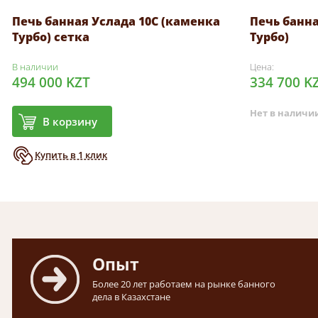
Печь банная Услада 10С (каменка
Печь банна
Турбо) сетка
Турбо)
В наличии
Цена:
494 000 KZT
334 700 K
Нет в наличи
В корзину
Купить в 1 клик
Опыт
Более 20 лет работаем на рынке банного
дела в Казахстане