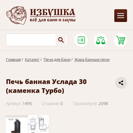
Главная
/
Каталог
/
Печи для бани
/
Жара банные печи
Печь банная Услада 30
(каменка Турбо)
Артикул:
1495
Отзывов:
0
Просмотров:
2098