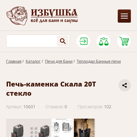
Главная
/
Каталог
/
Печи для бани
/
Теплодар банные печи
Печь-каменка Скала 20Т
стекло
Артикул:
10601
Отзывов:
0
Просмотров:
102