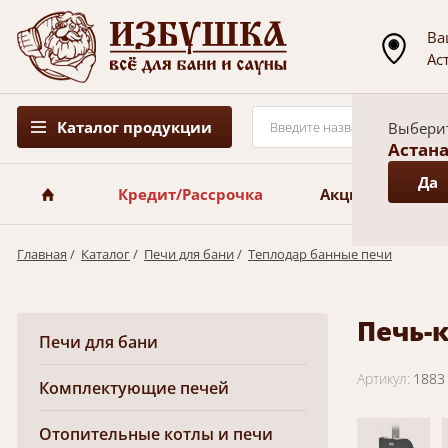
Ва
Ас
Каталог продукции
Выберит
Астана
Да
Кредит/Рассрочка
Акции
Ра
Главная
/
Каталог
/
Печи для бани
/
Теплодар банные печи
Печь-к
Печи для бани
Артикул:
1883
Комплектующие печей
Отопительные котлы и печи