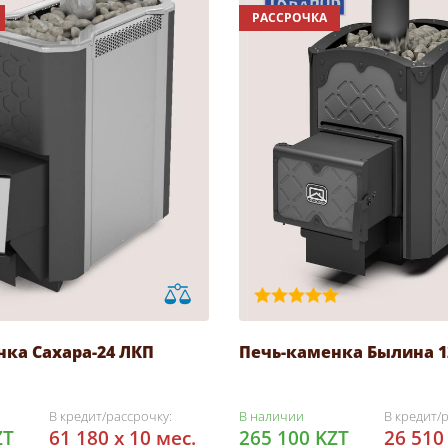
РАССРОЧКА
нка Сахара-24 ЛКП
Печь-каменка Былина 12 
В кредит/рассрочку:
В наличии
В кредит/
ZT
61 180 x 10 мес.
265 100 KZT
26 510