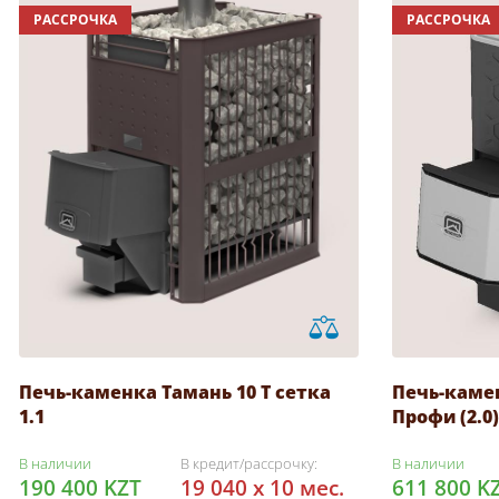
РАССРОЧКА
РАССРОЧКА
Печь-каменка Тамань 10 Т сетка
Печь-каме
1.1
Профи (2.0)
В наличии
В кредит/рассрочку:
В наличии
190 400 KZT
19 040 x 10 мес.
611 800 K