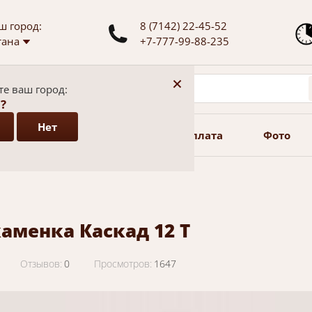
ш город:
8 (7142) 22-45-52
тана
+7-777-99-88-235
+
е ваш город:
?
Нет
спродажа
Доставка
Оплата
Фото
аменка Каскад 12 Т
Отзывов:
0
Просмотров:
1647