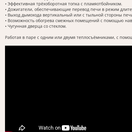
• Эффективная трёхоборотная топка с пламяотбойником.
• Дожигатели, обеспечивающие перевод печи в режим длите
• Выход дымохода вертикальный или с тыльной стороны печ
• Возможность обогрева смежных помещений с помощью наве
• Чугунная дверца со стеклом.
Работая в паре с одним или двумя теплосъёмниками, с пом