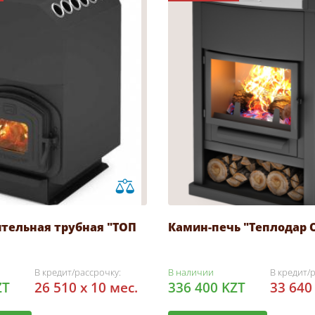
ительная трубная "ТОП
Камин-печь "Теплодар О
В кредит/рассрочку:
В наличии
В кредит/
ZT
26 510 x 10 мес.
336 400 KZT
33 640