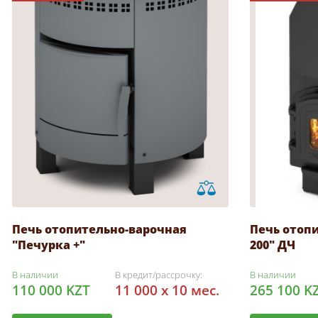
Печь отопительно-варочная
Печь отоп
"Печурка +"
200" ДЧ
В наличии
В кредит/рассрочку:
В наличии
110 000 KZT
11 000 x 10 мес.
265 100 K