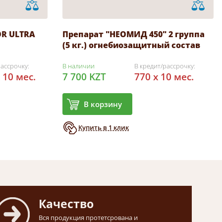
OR ULTRA
Препарат "НЕОМИД 450" 2 группа
(5 кг.) огнебиозащитный состав
рассрочку:
В наличии
В кредит/рассрочку:
 10 мес.
7 700 KZT
770 x 10 мес.
В корзину
Купить в 1 клик
Качество
Вся продукция протетсрована и