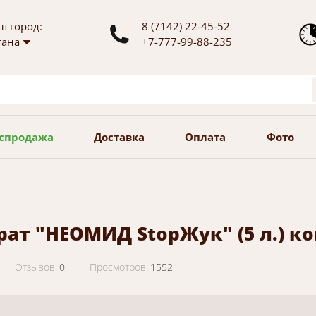
ш город:
8 (7142) 22-45-52
тана
+7-777-99-88-235
спродажа
Доставка
Оплата
Фото
рат "НЕОМИД StopЖук" (5 л.) ко
Отзывов:
0
Просмотров:
1552