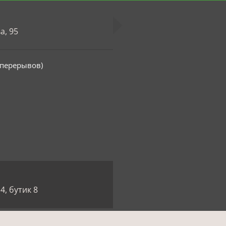
а, 95
з перерывов)
4, бутик 8