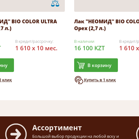
ИД" BIO COLOR ULTRA
Лак "НЕОМИД" BIO COL
7 л.)
Орех (2,7 л.)
В кредит/рассрочку:
В наличии
В кредит/
T
1 610 x 10 мес.
16 100 KZT
1 610 x
ину
В корзину
1 клик
Купить в 1 клик
Ассортимент
Большой выбор продукции на любой вску и