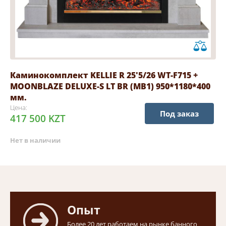
Каминокомплект KELLIE R 25'5/26 WT-F715 +
MOONBLAZE DELUXE-S LT BR (MB1) 950*1180*400
мм.
Цена:
Под заказ
417 500 KZT
Нет в наличии
Опыт
Более 20 лет работаем на рынке банного