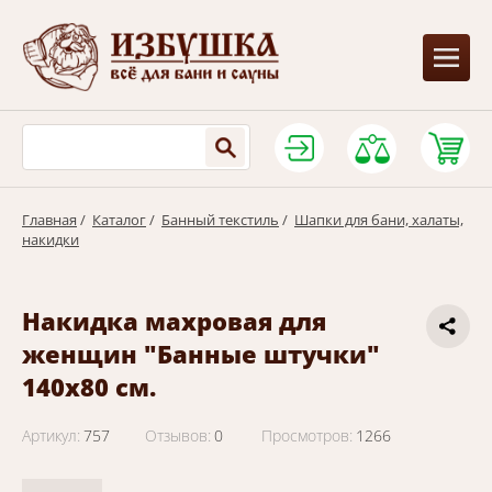
Главная
/
Каталог
/
Банный текстиль
/
Шапки для бани, халаты,
накидки
Накидка махровая для
женщин "Банные штучки"
140х80 см.
Артикул:
757
Отзывов:
0
Просмотров:
1266