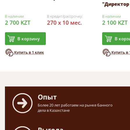
"Директор
В наличии
В кредит/рассрочку:
В наличии
2 700 KZT
270 x 10 мес.
2 100 KZT
В корзину
В корз
Купить в 1 клик
Купить в 
Опыт
Более 20 лет работаем на рынке банного
дела в Казахстане