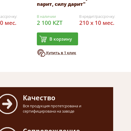
парит, силу дарит"
рассрочку:
В наличии
В кредит/рассрочку:
10 мес.
2 100 KZT
210 x 10 мес.
В корзину
Купить в 1 клик
Качество
Вся продукция протетсрована и
сертифицирована на заводе