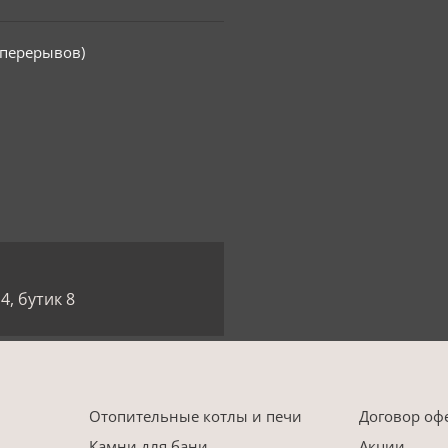
з перерывов)
4, бутик 8
Отопительные котлы и печи
Договор оф
Камни для бани
Акции