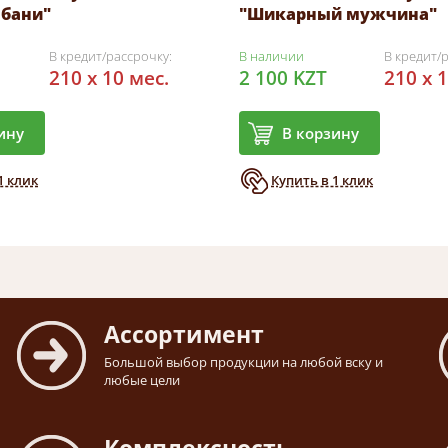
 бани"
"Шикарный мужчина"
В кредит/рассрочку:
В наличии
В кредит/
210 x 10 мес.
2 100 KZT
210 x 
ину
В корзину
1 клик
Купить в 1 клик
Ассортимент
Большой выбор продукции на любой вску и
любые цели