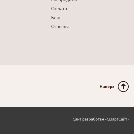
Оплата
Блог
Отзывы
Наверх
Сайт разработан «
СмартСайт
»