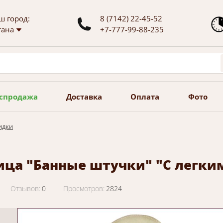
ш город:
8 (7142) 22-45-52
тана
+7-777-99-88-235
спродажа
Доставка
Оплата
Фото
идки
ица "Банные штучки" "С легки
Отзывов:
0
Просмотров:
2824