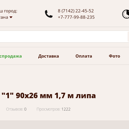
ш город:
8 (7142) 22-45-52
тана
+7-777-99-88-235
спродажа
Доставка
Оплата
Фото
"1" 90х26 мм 1,7 м липа
Отзывов:
0
Просмотров:
1222