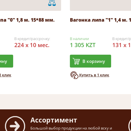
а "0" 1,8 м. 15*88 мм.
Вагонка липа "1" 1,4 м. 
В кредит/рассрочку:
В наличии
В кредит/
224 x 10 мес.
1 305 KZT
131 x 
ину
В корзину
1 клик
Купить в 1 клик
Ассортимент
Большой выбор продукции на любой вску и