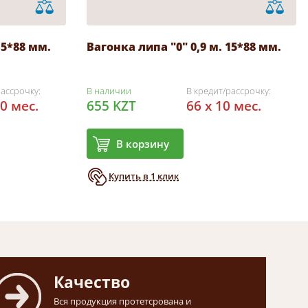
15*88 мм.
Вагонка липа "0" 0,9 м. 15*88 мм.
рассрочку:
В наличии
В кредит/рассрочку:
10 мес.
655 KZT
66 x 10 мес.
В корзину
Купить в 1 клик
Качество
Вся продукция протетсрована и