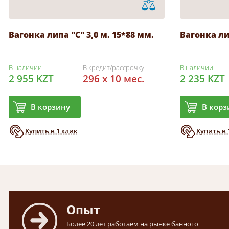
Вагонка липа "С" 3,0 м. 15*88 мм.
Вагонка лип
В наличии
В кредит/рассрочку:
В наличии
2 955 KZT
296 x 10 мес.
2 235 KZT
В корзину
В корз
Купить в 1 клик
Купить в 
Опыт
Более 20 лет работаем на рынке банного