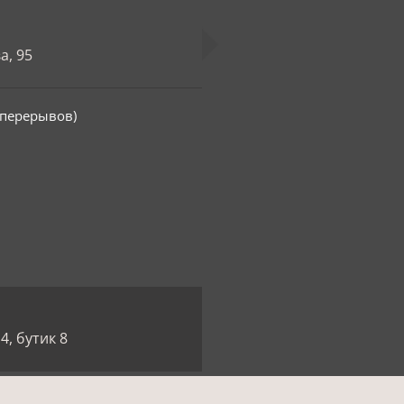
а, 95
з перерывов)
4, бутик 8