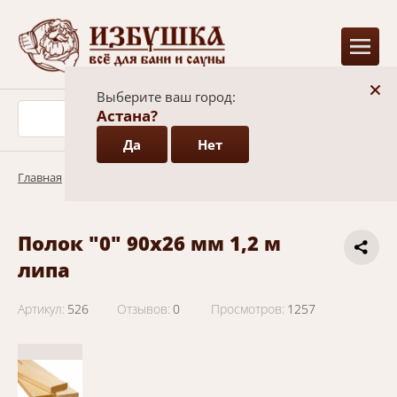
+
Выберите ваш город:
Астана?
Да
Нет
Главная
/
Каталог
/
Вагонка, полок, погонаж
/
Липа
Полок "0" 90х26 мм 1,2 м
липа
Артикул:
526
Отзывов:
0
Просмотров:
1257