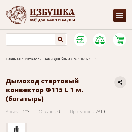
Главная
/
Каталог
/
Печи для бани
/
VOHRINGER
Дымоход стартовый
конвектор Ф115 L 1 м.
(богатырь)
Артикул:
103
Отзывов:
0
Просмотров:
2319