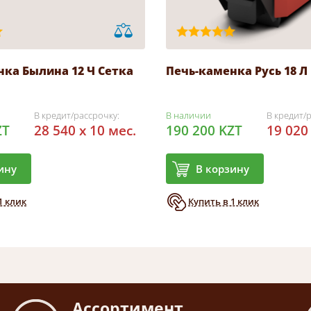
ка Былина 12 Ч Сетка
Печь-каменка Русь 18 Л
В кредит/рассрочку:
В наличии
В кредит/
ZT
28 540 x 10 мес.
190 200 KZT
19 020
ину
В корзину
1 клик
Купить в 1 клик
Ассортимент