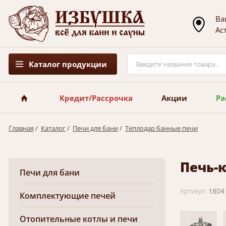
Ва
Ас
Каталог продукции
Выберит
Астана
Да
Кредит/Рассрочка
Акции
Ра
Главная
/
Каталог
/
Печи для бани
/
Теплодар банные печи
Печь-к
Печи для бани
Артикул:
1804
Комплектующие печей
Отопительные котлы и печи