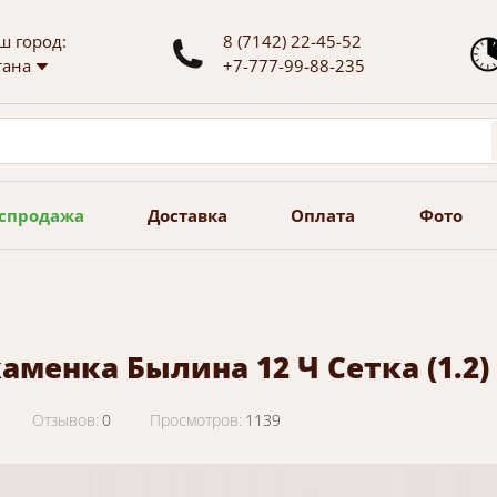
ш город:
8 (7142) 22-45-52
тана
+7-777-99-88-235
+
е ваш город:
?
Нет
спродажа
Доставка
Оплата
Фото
аменка Былина 12 Ч Сетка (1.2
Отзывов:
0
Просмотров:
1139