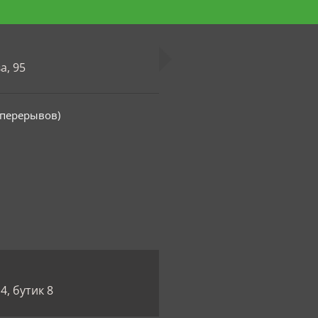
а, 95
з перерывов)
4, бутик 8