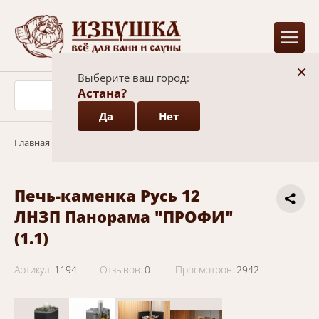
+
Выберите ваш город:
Астана?
Да
Нет
Главная
/
Каталог
/
Печи для бани
/
Теплодар банные печи
Печь-каменка Русь 12
ЛНЗП Панорама "ПРОФИ"
(1.1)
Артикул:
1194
Отзывов:
0
Просмотров:
2942