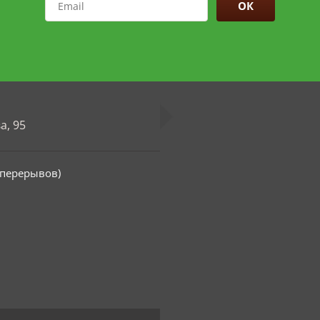
ОК
а, 95
з перерывов)