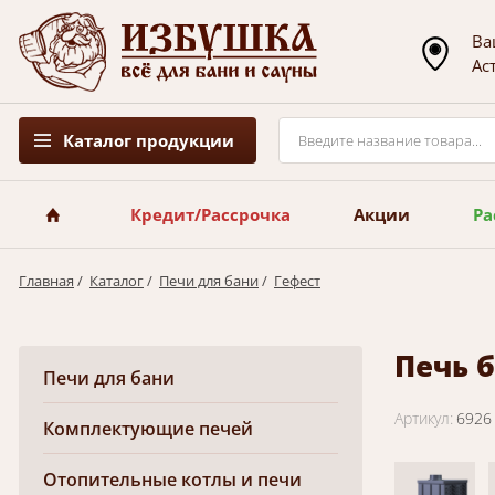
Ва
Ас
Каталог продукции
Кредит/Рассрочка
Акции
Ра
Главная
/
Каталог
/
Печи для бани
/
Гефест
Печь б
Печи для бани
Артикул:
6926
Комплектующие печей
Отопительные котлы и печи