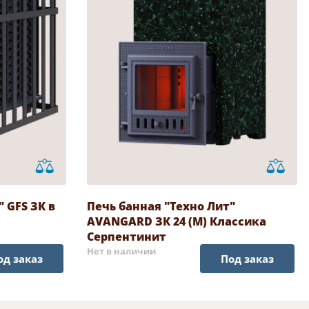
 GFS ЗК в
Печь банная "Техно Лит"
AVANGARD ЗК 24 (М) Классика
Серпентинит
Нет в наличии
од заказ
Под заказ