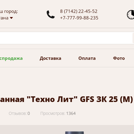
ш город:
8 (7142) 22-45-52
тана
+7-777-99-88-235
спродажа
Доставка
Оплата
Фото
анная "Техно Лит" GFS ЗК 25 (М)
Отзывов:
0
Просмотров:
1364