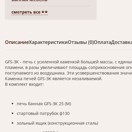
смотреть все
Описание
Характеристики
Отзывы (0)
Оплата
Доставк
GFS-ЗК - печь с усиленной каменкой большей массы, с един
пламени, в разы увеличивают площадь соприкосновения огня
поступаемого из воздушника. Эти усовершенствования зна
Каменка печей GFS-ЗК является незаливаемой.
В комплект входит:
печь банная GFS-ЗК 25 (М)
стартовый патрубок ф130
зольный ящик (конструкционная сталь)