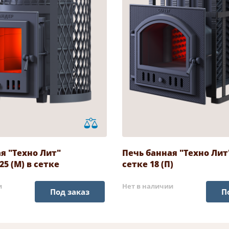
я "Техно Лит"
Печь банная "Техно Лит"
5 (М) в сетке
сетке 18 (П)
и
Нет в наличии
Под заказ
П