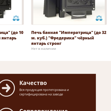
ца" (до 10
Печь банная "Императрица" (до 32
й янтарь
м. куб.) "Фредерика" чёрный
янтарь стронг
Нет в наличии
Качество
Вся продукция протетсрована и
сертифицирована на заводе