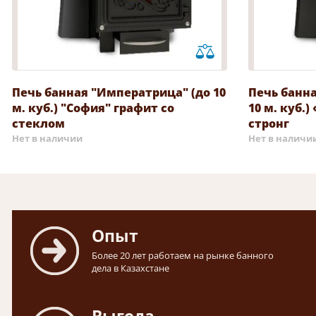
Печь банная "Императрица" (до 10
Печь банн
м. куб.) "София" графит со
10 м. куб.
стеклом
стронг
Нет в наличии
Нет в наличи
Опыт
Более 20 лет работаем на рынке банного
дела в Казахстане