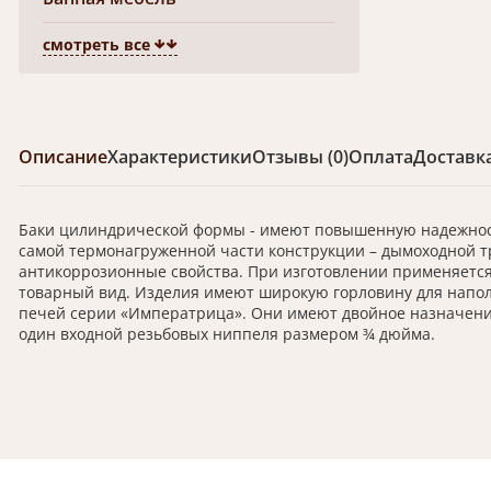
смотреть все
Описание
Характеристики
Отзывы (0)
Оплата
Доставк
Баки цилиндрической формы - имеют повышенную надежност
самой термонагруженной части конструкции – дымоходной тр
антикоррозионные свойства. При изготовлении применяется
товарный вид. Изделия имеют широкую горловину для напол
печей серии «Императрица». Они имеют двойное назначение 
один входной резьбовых ниппеля размером ¾ дюйма.