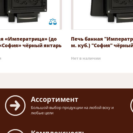
ая «Императрица» (до
Печь банная "Императри
) «София» чёрный янтарь
м. куб.) "София" чёрны
и
Нет в наличии
Ассортимент
Большой выбор продукции на любой вску и
любые цели