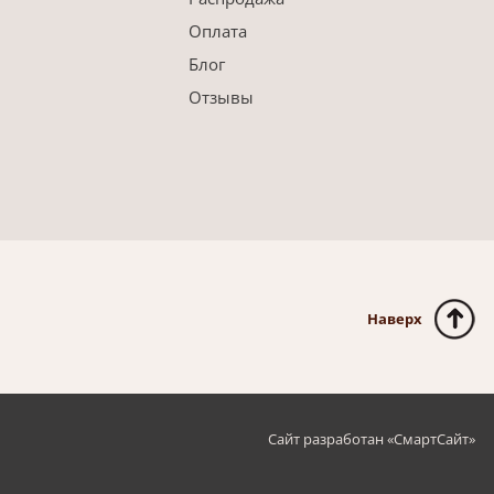
Оплата
Блог
Отзывы
Наверх
Сайт разработан «
СмартСайт
»