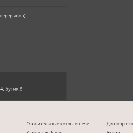
з перерывов)
4, бутик 8
Отопительные котлы и печи
Договор оф
Камни для бани
Акции