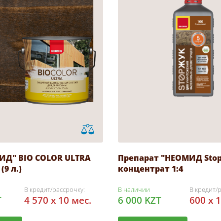
ИД" BIO COLOR ULTRA
Препарат "НЕОМИД StopЖ
(9 л.)
концентрат 1:4
В кредит/рассрочку:
В наличии
В кредит/
T
4 570 x 10 мес.
6 000 KZT
600 x 