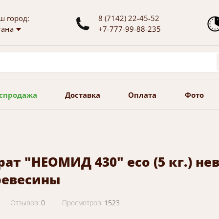
ш город:
8 (7142) 22-45-52
тана
+7-777-99-88-235
спродажа
Доставка
Оплата
Фото
рат "НЕОМИД 430" есо (5 кг.) 
ревесины
Отзывов:
0
Просмотров:
1523