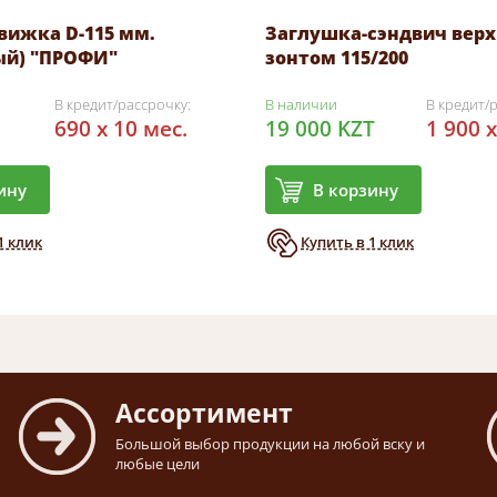
вижка D-115 мм.
Заглушка-сэндвич верх
ый) "ПРОФИ"
зонтом 115/200
В кредит/рассрочку:
В наличии
В кредит/
690 x 10 мес.
19 000 KZT
1 900 x
ину
В корзину
1 клик
Купить в 1 клик
Ассортимент
Большой выбор продукции на любой вску и
любые цели