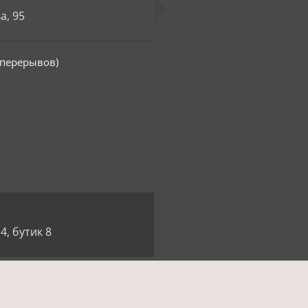
а, 95
з перерывов)
4, бутик 8