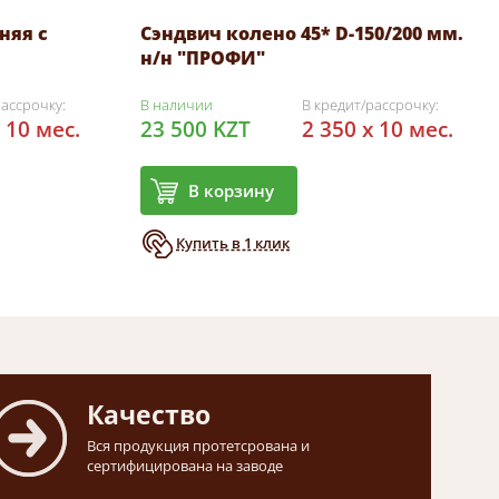
няя с
Сэндвич колено 45* D-150/200 мм.
н/н "ПРОФИ"
рассрочку:
В наличии
В кредит/рассрочку:
 10 мес.
23 500 KZT
2 350 x 10 мес.
В корзину
Купить в 1 клик
Качество
Вся продукция протетсрована и
сертифицирована на заводе