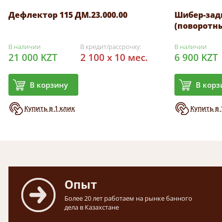
Дефлектор 115 ДМ.23.000.00
Шибер-зад
(поворотн
В наличии
В кредит/рассрочку:
В наличии
21 000 KZT
2 100 x 10 мес.
6 900 KZT
В корзину
В корз
Купить в 1 клик
Купить в 
Опыт
Более 20 лет работаем на рынке банного
дела в Казахстане