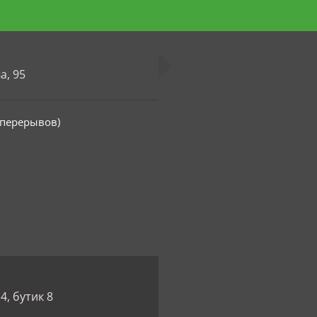
а, 95
з перерывов)
4, бутик 8