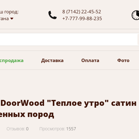
ш город:
8 (7142) 22-45-52
тана
+7-777-99-88-235
спродажа
Доставка
Оплата
Фото
DoorWood "Теплое утро" сатин 1
енных пород
Отзывов:
0
Просмотров:
1557