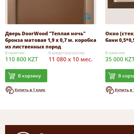
Дверь DoorWood "Теплая ночь"
Окно (стек
бронза матовая 1,9 х 0,7 м. коробка
бани 0,5*0
из лиственных пород
В наличии
В кредит/рассрочку:
В наличии
110 800 KZT
11 080 x 10 мес.
35 000 KZ
В корзину
В корз
Купить в 1 клик
Купить в 