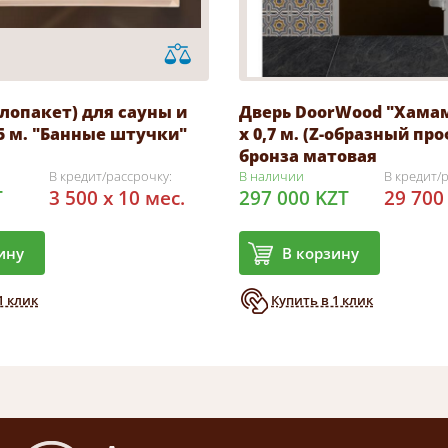
лопакет) для сауны и
Дверь DoorWood "Хамам
,5 м. "Банные штучки"
х 0,7 м. (Z-образный пр
бронза матовая
В кредит/рассрочку:
В наличии
В кредит/
T
3 500 x 10 мес.
297 000 KZT
29 700
ину
В корзину
1 клик
Купить в 1 клик