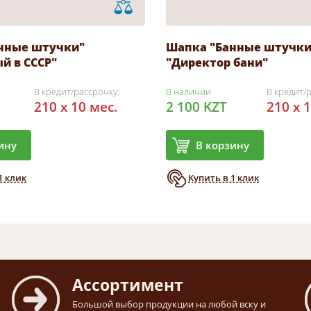
нные штучки"
Шапка "Банные штучки
й в СССР"
"Директор бани"
В кредит/рассрочку:
В наличии
В кредит/
210 x 10 мес.
2 100 KZT
210 x 
ину
В корзину
1 клик
Купить в 1 клик
Ассортимент
Большой выбор продукции на любой вску и