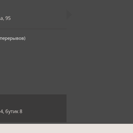
а, 95
з перерывов)
4, бутик 8