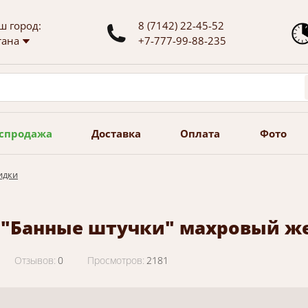
ш город:
8 (7142) 22-45-52
тана
+7-777-99-88-235
спродажа
Доставка
Оплата
Фото
идки
 "Банные штучки" махровый ж
Отзывов:
0
Просмотров:
2181