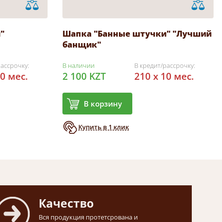
"
Шапка "Банные штучки" "Лучший
банщик"
рассрочку:
В наличии
В кредит/рассрочку:
10 мес.
2 100 KZT
210 x 10 мес.
В корзину
Купить в 1 клик
Качество
Вся продукция протетсрована и