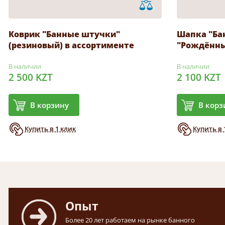
Коврик "Банные штучки"
Шапка "Ба
(резиновый) в ассортименте
"Рождённы
В наличии
В наличии
2 500 KZT
2 100 KZT
В корзину
В корз
Купить в 1 клик
Купить в 
Опыт
Более 20 лет работаем на рынке банного