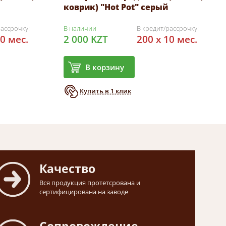
коврик) "Hot Pot" серый
рассрочку:
В наличии
В кредит/рассрочку:
10 мес.
2 000 KZT
200 x 10 мес.
В корзину
Купить в 1 клик
Качество
Вся продукция протетсрована и
сертифицирована на заводе