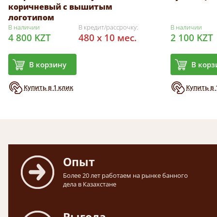
коричневый с вышитым
логотипом
В наличии
В кредит/рассрочку:
В наличии
4 800 KZT
480 x 10 мес.
2 100 KZT
В корзину
В корз
Купить в 1 клик
Купить в 
Опыт
Более 20 лет работаем на рынке банного
дела в Казахстане