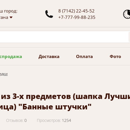
ш город:
8 (7142) 22-45-52
тана
+7-777-99-88-235
спродажа
Доставка
Оплата
Фото
идки
 из 3-х предметов (шапка Лучш
ица) "Банные штучки"
Отзывов:
0
Просмотров:
1254