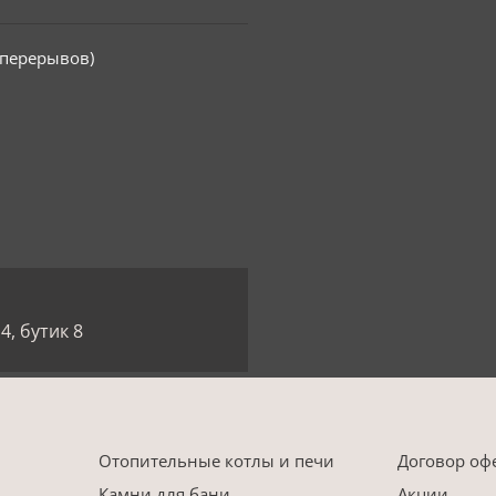
з перерывов)
4, бутик 8
Отопительные котлы и печи
Договор оф
Камни для бани
Акции