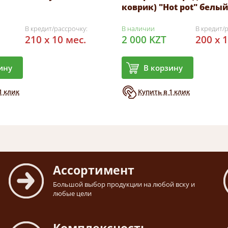
коврик) "Hot pot" белый
В кредит/рассрочку:
В наличии
В кредит/
210 x 10 мес.
2 000 KZT
200 x 
ину
В корзину
1 клик
Купить в 1 клик
Ассортимент
Большой выбор продукции на любой вску и
любые цели