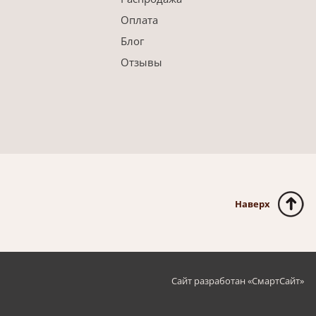
Оплата
Блог
Отзывы
Наверх
Сайт разработан «
СмартСайт
»