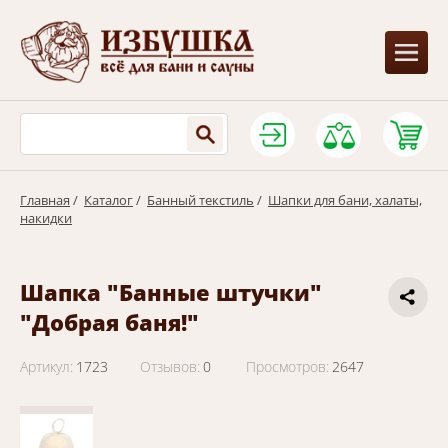
Главная
/
Каталог
/
Банный текстиль
/
Шапки для бани, халаты,
накидки
Шапка "Банные штучки"
"Добрая баня!"
Артикул:
1723
Отзывов:
0
Просмотров:
2647