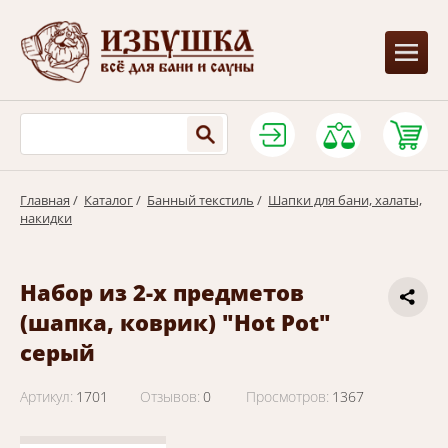
Главная
/
Каталог
/
Банный текстиль
/
Шапки для бани, халаты,
накидки
Набор из 2-х предметов
(шапка, коврик) "Hot Pot"
серый
Артикул:
1701
Отзывов:
0
Просмотров:
1367