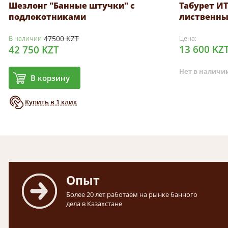
Шезлонг "Банные штучки" с
Табурет ИТС
подлокотниками
лиственны
В наличии
47500 KZT
Цена:
13 600 KZ
42 750 KZT
Нет в наличи
В корзину
Купить в 1 клик
Опыт
Более 20 лет работаем на рынке банного
дела в Казахстане