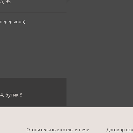
а, 95
з перерывов)
4, бутик 8
Отопительные котлы и печи
Договор оф