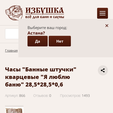
+
Выберите ваш город:
Астана?
Да
Нет
Главная
/
Каталог
/
Аксессуары
/
Термометры и часы
Часы "Банные штучки"
кварцевые "Я люблю
баню" 28,5*28,5*0,6
Артикул:
866
Отзывов:
0
Просмотров:
1493