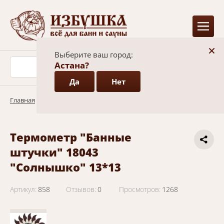
+
Выберите ваш город:
Астана?
Да
Нет
Главная
/
Каталог
/
Аксессуары
/
Термометры и часы
Термометр "Банные
штучки" 18043
"Солнышко" 13*13
Артикул:
858
Отзывов:
0
Просмотров:
1268