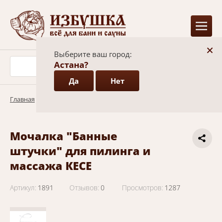
+
Выберите ваш город:
Астана?
Да
Нет
Главная
/
Каталог
/
Аксессуары
/
Массажёры и мочалки
Мочалка "Банные
штучки" для пилинга и
массажа КЕСЕ
Артикул:
1891
Отзывов:
0
Просмотров:
1287