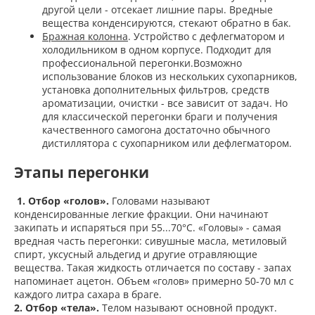
другой цели - отсекает лишние пары. Вредные
вещества конденсируются, стекают обратно в бак.
Бражная колонна
. Устройство с дефлегматором и
холодильником в одном корпусе. Подходит для
профессиональной перегонки.Возможно
использование блоков из нескольких сухопарников,
установка дополнительных фильтров, средств
ароматизации, очистки - все зависит от задач. Но
для классической перегонки браги и получения
качественного самогона достаточно обычного
дистиллятора с сухопарником или дефлегматором.
Этапы перегонки
1. Отбор «голов».
Головами называют
конденсированные легкие фракции. Они начинают
закипать и испаряться при 55...70°С. «Головы» - самая
вредная часть перегонки: сивушные масла, метиловый
спирт, уксусный альдегид и другие отравляющие
вещества. Такая жидкость отличается по составу - запах
напоминает ацетон. Объем «голов» примерно 50-70 мл с
каждого литра сахара в браге.
2. Отбор «тела».
Телом называют основной продукт.