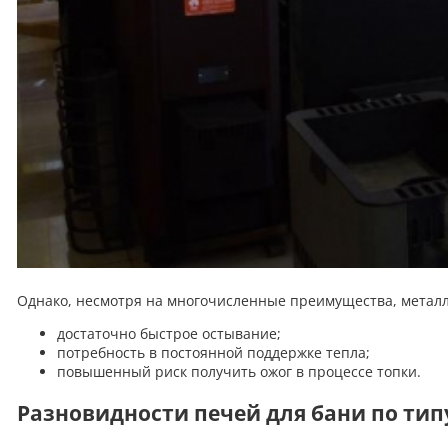
Однако, несмотря на многочисленные преимущества, металл
достаточно быстрое остывание;
потребность в постоянной поддержке тепла;
повышенный риск получить ожог в процессе топки.
Разновидности печей для бани по тип