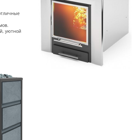
 отличные
мов.
й, уютной